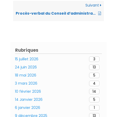
k
p
dl
Suivant
y
Procès-verbal du Conseil d’administration du 12 Décembre 2023
Rubriques
15 juillet 2026
3
24 juin 2026
13
18 mai 2026
5
3 mars 2026
4
10 février 2026
14
14 Janvier 2026
5
6 janvier 2026
1
9 décembre 2025
13