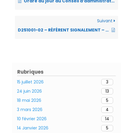
o
n
A
g
e
er
Ordre du jour du Conseil d’administration du 26 Novembre 2025
o
p
er
n
k
p
dl
Suivant
y
D251001-02 – RÉFÉRENT SIGNALEMENT – ACTUALISATION CONVENTION CENTRE DE GESTION DE LA FONCTION PUBLIQUE TERRITORIALE DE L’EURE
Rubriques
15 juillet 2026
3
24 juin 2026
13
18 mai 2026
5
3 mars 2026
4
10 février 2026
14
14 Janvier 2026
5