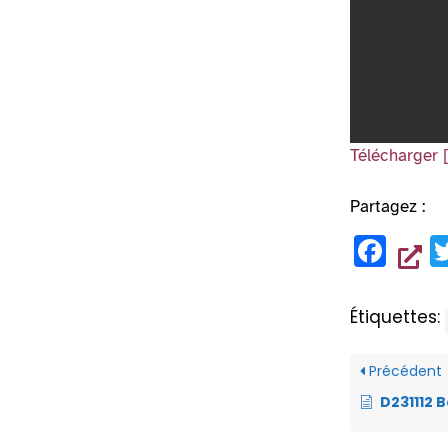
Télécharger 
Partagez :
F
a
c
Étiquettes:
e
b
Précédent
o
D231112 Bours
o