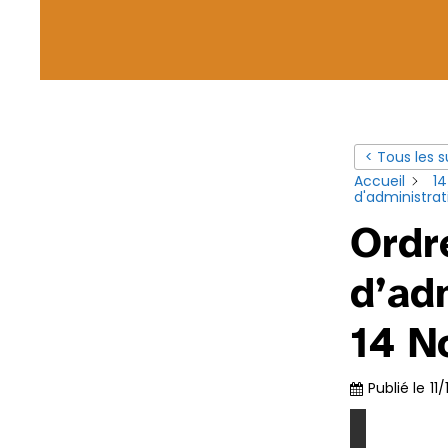
< Tous les s
Accueil
1
d'administra
Ordr
d’ad
14 N
Publié le
11