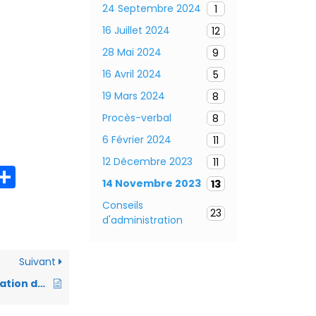
24 Septembre 2024
1
16 Juillet 2024
12
28 Mai 2024
9
16 Avril 2024
5
19 Mars 2024
8
Procès-verbal
8
6 Février 2024
11
12 Décembre 2023
11
P
14 Novembre 2023
13
ar
Conseils
23
ta
d'administration
g
er
Suivant
Conseil d’administration du CCAS du 16 avril 2024 – Ordre du jour