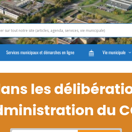
Services municipaux et démarches en ligne
Vie municipale
ns les délibérati
dministration du 