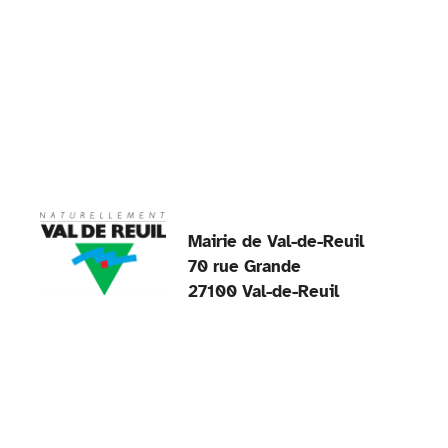
k
Mairie de Val-de-Reuil
70 rue Grande
27100 Val-de-Reuil