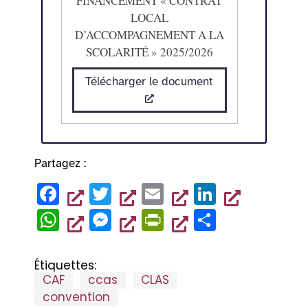
FINANCEMENT « CONTRAT
LOCAL
D’ACCOMPAGNEMENT A LA
SCOLARITÉ » 2025/2026
Télécharger le document
Partagez :
F
T
E
Li
a
wi
m
n
W
M
Pr
P
c
tt
ai
k
h
es
in
ar
e
er
l
e
at
se
tF
ta
Étiquettes:
b
dI
CAF
ccas
CLAS
s
n
ri
g
convention
o
n
A
g
e
er