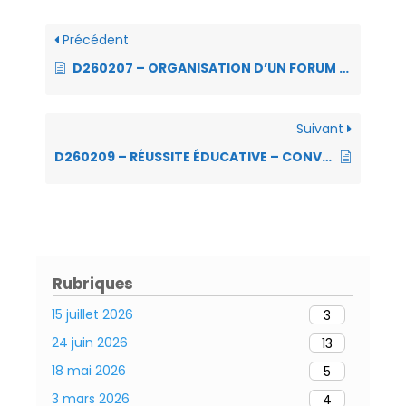
o
p
er
n
Précédent
k
p
dl
D260207 – ORGANISATION D’UN FORUM SANTÉ-HANDICAP
y
Suivant
D260209 – RÉUSSITE ÉDUCATIVE – CONVENTION POUR MISE EN PLACE DE MESURES DE RESPONSABILISATION
Rubriques
15 juillet 2026
3
24 juin 2026
13
18 mai 2026
5
3 mars 2026
4