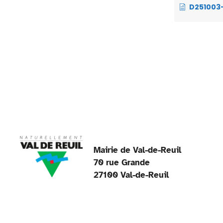
o
D251003-02 – AIDES FACULTATIVES PRESTATIONS NON REMBOURSABLES – 
k
Mairie de Val-de-Reuil
70 rue Grande
27100 Val-de-Reuil