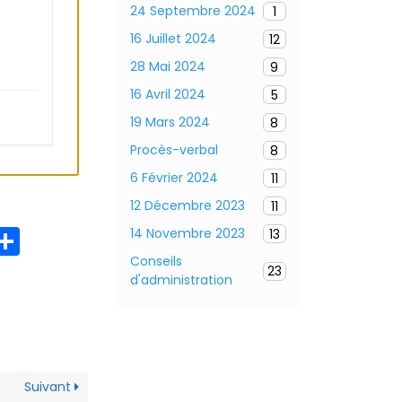
24 Septembre 2024
1
16 Juillet 2024
12
28 Mai 2024
9
16 Avril 2024
5
19 Mars 2024
8
Procès-verbal
8
6 Février 2024
11
12 Décembre 2023
11
P
14 Novembre 2023
13
ar
Conseils
23
d'administration
ta
g
er
Suivant