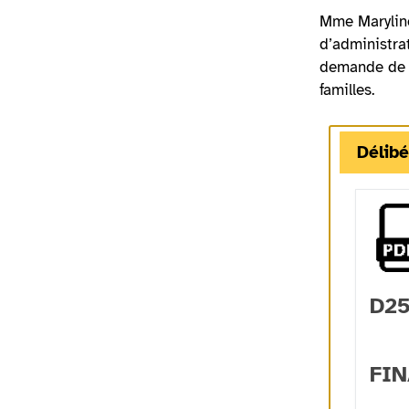
Mme Maryline
d’administrat
demande de s
familles.
Délibé
D25
FIN