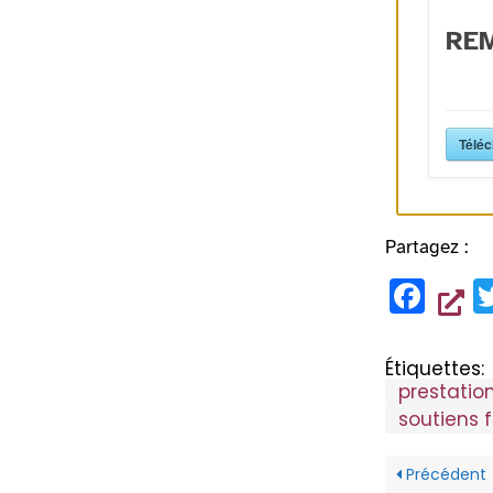
RE
Téléc
Partagez :
F
a
c
Étiquettes:
prestatio
e
soutiens 
b
o
Précédent