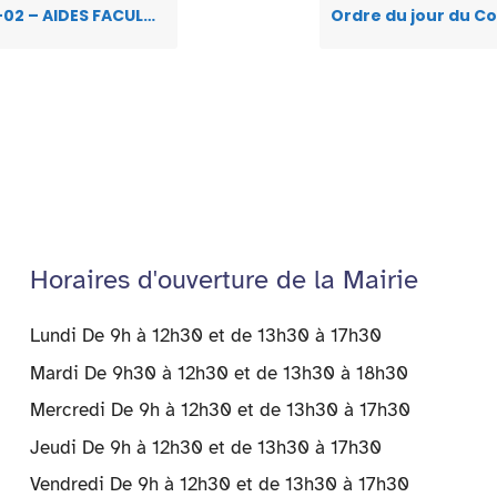
p
dl
PRISE EN CHARGE DE 20% PERMETTANT DE BÉNÉFICIER DE LA CARTE D’ACCÈS À L’ALIMENTATION DE L’ÉPICERIE SOLIDAIRE- ÉPIREUIL
y
Horaires d'ouverture de la Mairie
Lundi De 9h à 12h30 et de 13h30 à 17h30
Mardi De 9h30 à 12h30 et de 13h30 à 18h30
Mercredi De 9h à 12h30 et de 13h30 à 17h30
Jeudi De 9h à 12h30 et de 13h30 à 17h30
Vendredi De 9h à 12h30 et de 13h30 à 17h30