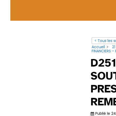
< Tous les s
Accueil
21
FINANCIERS –
D251
SOUT
PRE
REM
Publié le
24