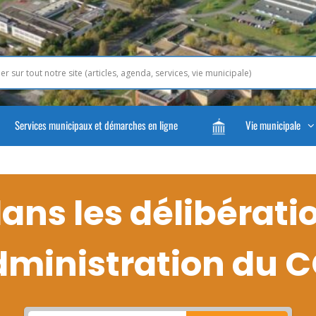
Services municipaux et démarches en ligne
Vie municipale
ns les délibérati
dministration du 