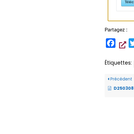
Téléc
Partagez :
F
a
c
Étiquettes:
e
b
Précédent
o
D250308 RÉSIDENCE ES
o
k