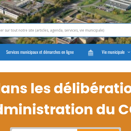
Services municipaux et démarches en ligne
Vie municipale
ns les délibérati
dministration du 