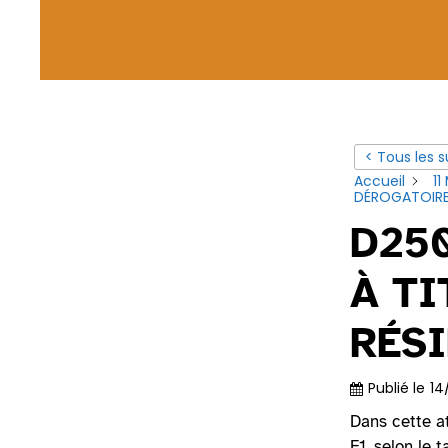
< Tous les s
Accueil
11
DÉROGATOIRE
D250
À TI
RÉS
Publié le
14
Dans cette at
F1, selon le 