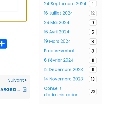
24 Septembre 2024
1
16 Juillet 2024
12
28 Mai 2024
9
16 Avril 2024
5
P
19 Mars 2024
8
ar
Procès-verbal
8
6 Février 2024
ta
11
12 Décembre 2023
11
g
14 Novembre 2023
13
er
Suivant
Conseils
D250310 PRISE EN CHARGE DE 20% PERMETTANT DE BÉNÉFICIER DE LA CARTE D’ACCÈS A L’ALIMENTATION DE L’ÉPICERIE SOLIDAIRE- ÉPIREUIL
23
d'administration