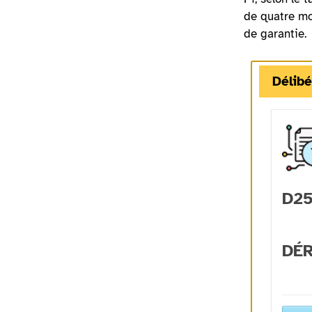
de quatre mo
de garantie.
Délibé
D25
DÉ