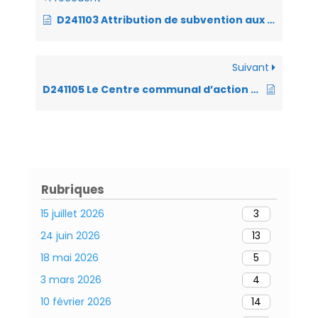
k
p
dl
D241103 Attribution de subvention aux associations – 2024
y
Suivant
D241105 Le Centre communal d’action sociale (CCAS) structure juridique de support de la Cité éducative
Rubriques
15 juillet 2026
3
24 juin 2026
13
18 mai 2026
5
3 mars 2026
4
10 février 2026
14