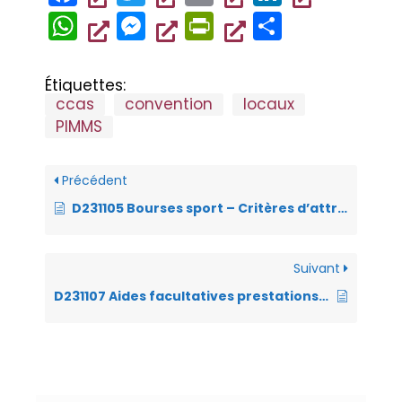
a
wi
m
n
W
M
Pr
P
c
tt
ai
k
h
es
in
ar
e
er
l
e
at
se
tF
ta
Étiquettes:
b
dI
ccas
convention
locaux
s
n
ri
g
PIMMS
o
n
A
g
e
er
o
p
er
n
Précédent
k
p
dl
D231105 Bourses sport – Critères d’attribution année 2023
y
Suivant
D231107 Aides facultatives prestations non remboursables – Prise en charge de 20% permettant de bénéficier de la carte d’accès à l’alimentation de l’épicerie sociale – Epireuil