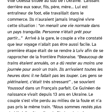
ville Odessa située au sud de l’Ukraine. Laissant
derrière eux sœur, fils, père, mère… Lui est
entraîneur de foot, elle travaillait dans le
commerce. Ils n’auraient jamais imaginé vivre
cette situation :
“on menait une vie normale dans
un pays tranquille. Personne n’était prêt pour
partir…”
Arrivé à la gare, le couple a vite constaté
que leur voyage n’allait pas être aussi facile. La
première étape était de se rendre à Lviv afin de se
rapprocher de la frontière Polonaise.
“Beaucoup de
trains étaient annulés, on a dû rester au moins une
journée pour avoir un train. Ils arrivaient toutes les
heures donc il ne fallait pas les louper. Les gens se
piétinaient, c’était très stressant”
, se souvient
Youssouf dans un Français parfait. Ce Guinéen de
naissance vivait depuis 13 ans en Ukraine. Le
couple s’est vite perdu au milieu de la foule et n’a
pas pris le même train.
“Nous sommes restés plus