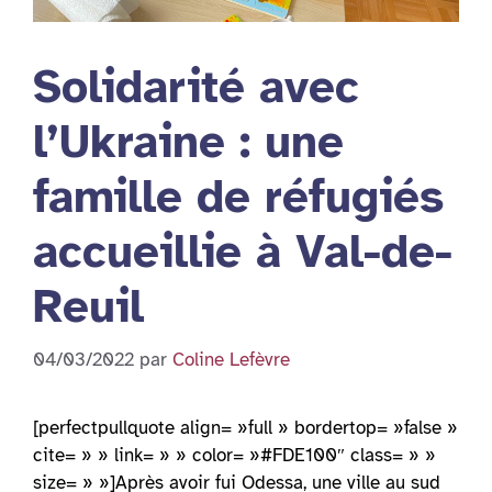
Solidarité avec
l’Ukraine : une
famille de réfugiés
accueillie à Val-de-
Reuil
04/03/2022
par
Coline Lefèvre
[perfectpullquote align= »full » bordertop= »false »
cite= » » link= » » color= »#FDE100″ class= » »
size= » »]Après avoir fui Odessa, une ville au sud