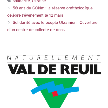
Étiquettes
solidarité
,
Ukraine
o
n
p
g
e
er
50 ans du GONm : la réserve ornithologique
o
p
er
n
célèbre l’évènement le 12 mars
k
dl
Solidarité avec le peuple Ukrainien : Ouverture
y
d’un centre de collecte de dons