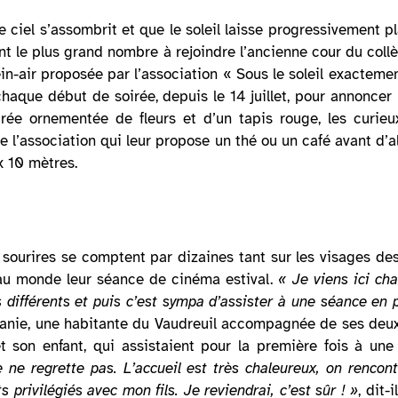
e ciel s’assombrit et que le soleil laisse progressivement p
itant le plus grand nombre à rejoindre l’ancienne cour du co
n-air proposée par l’association « Sous le soleil exactement
chaque début de soirée, depuis le 14 juillet, pour annoncer
trée ornementée de fleurs et d’un tapis rouge, les curieu
 l’association qui leur propose un thé ou un café avant d’al
x 10 mètres.
 sourires se comptent par dizaines tant sur les visages de
au monde leur séance de cinéma estival.
« Je viens ici ch
différents et puis c’est sympa d’assister à une séance en pl
hanie, une habitante du Vaudreuil accompagnée de ses deux
on enfant, qui assistaient pour la première fois à une
e ne regrette pas. L’accueil est très chaleureux, on rencon
privilégiés avec mon fils. Je reviendrai, c’est sûr ! »
, dit-