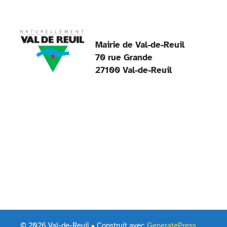
k
Mairie de Val-de-Reuil
70 rue Grande
27100 Val-de-Reuil
© 2026 Val-de-Reuil
• Construit avec
GeneratePress