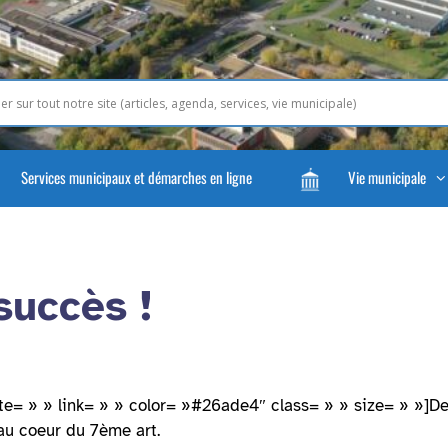
Services municipaux et démarches en ligne
Vie municipale
succès !
te= » » link= » » color= »#26ade4″ class= » » size= » »]Depui
 au coeur du 7ème art.