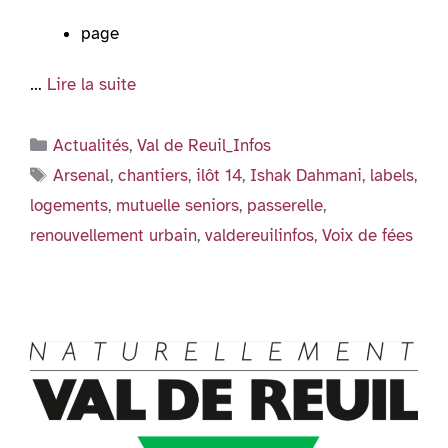
page
…
Lire la suite
Catégories
Actualités
,
Val de Reuil_Infos
Étiquettes
Arsenal
,
chantiers
,
ilôt 14
,
Ishak Dahmani
,
labels
,
logements
,
mutuelle seniors
,
passerelle
,
renouvellement urbain
,
valdereuilinfos
,
Voix de fées