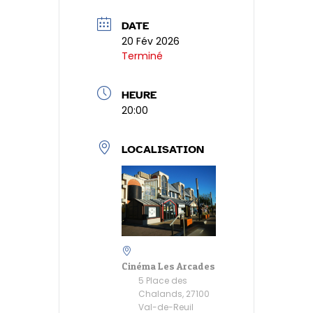
n
p
er
e
er
k
p
n
DATE
20 Fév 2026
dl
Terminé
y
HEURE
20:00
LOCALISATION
Cinéma Les Arcades
5 Place des
Chalands, 27100
Val-de-Reuil