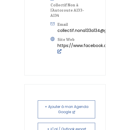
Collectif Non à
l'Autoroute A133-
A134
Email
collectif.nona133a134@gmail.com
Site Web
https://www.facebook.com/NonALA
+ Ajouter à mon Agenda
Google
+ iCal / Outlook export