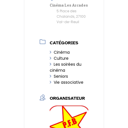
Cinéma Les Arcades
5 Place des
Chalands, 27100
Val-de-Reuil
CATÉGORIES
Cinéma
Culture
Les soirées du
cinéma
Seniors
Vie associative
ORGANISATEUR