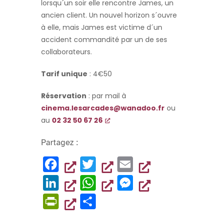
lorsqu´un soir elle rencontre James, un
ancien client. Un nouvel horizon s´ouvre
à elle, mais James est victime d´un
accident commandité par un de ses
collaborateurs.
Tarif unique
: 4€50
Réservation
: par mail à
cinema.lesarcades@wanadoo.fr
ou
au
02 32 50 67 26
Partagez :
F
T
E
a
wi
m
Li
W
M
c
tt
ai
n
h
es
Pr
P
e
er
l
k
at
se
in
ar