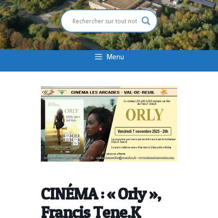
Menu
CINÉMA : « Orly »,
Francis Tene.K