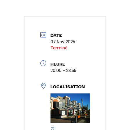
b
e
s
n
tF
ta
o
dI
A
g
ri
g
o
n
p
er
e
er
k
p
n
DATE
07 Nov 2025
dl
Terminé
y
HEURE
20:00 - 23:55
LOCALISATION