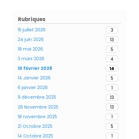
o
p
er
n
k
p
dl
Rubriques
y
15 juillet 2026
3
24 juin 2026
13
18 mai 2026
5
3 mars 2026
4
10 février 2026
14
14 Janvier 2026
5
6 janvier 2026
1
9 décembre 2025
13
26 Novembre 2025
13
18 novembre 2025
1
21 Octobre 2025
5
14 Octobre 2025
1