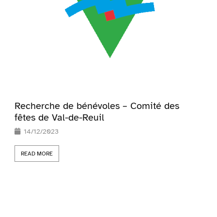
Recherche de bénévoles – Comité des
fêtes de Val-de-Reuil
14/12/2023
READ MORE
R
d