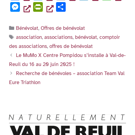
o
n
p
a
wi
m
n
h
g
e
er
M
Pr
P
o
p
c
tt
ai
k
at
er
n
es
in
ar
k
e
er
l
e
s
dl
se
tF
ta
Catégories
Bénévolat
,
Offres de bénévolat
b
dI
A
y
n
ri
g
Étiquettes
association
,
associations
,
bénévolat
,
comptoir
o
n
p
g
e
er
des associations
,
offres de bénévolat
o
p
er
n
Le MuMo X Centre Pompidou s’installe à Val-de-
k
dl
Reuil du 16 au 20 juin 2025 !
y
Recherche de bénévoles – association Team Val
Eure Triathlon