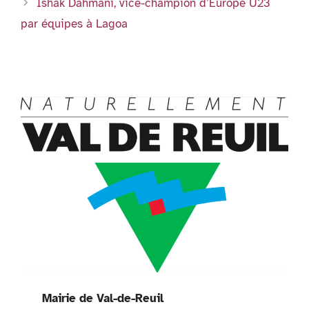
y
Ishak Dahmani, vice-champion d’Europe U23
par équipes à Lagoa
Mairie de Val-de-Reuil