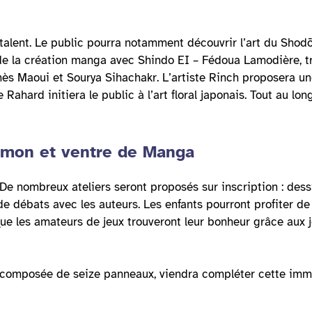
alent. Le public pourra notamment découvrir l’art du Shodō,
 de la création manga avec Shindo EI – Fédoua Lamodière, t
nès Maoui et Sourya Sihachakr. L’artiste Rinch proposera u
ahard initiera le public à l’art floral japonais. Tout au lo
émon et ventre de Manga
. De nombreux ateliers seront proposés sur inscription : dessi
e débats avec les auteurs. Les enfants pourront profiter de
que les amateurs de jeux trouveront leur bonheur grâce aux j
 composée de seize panneaux, viendra compléter cette immer