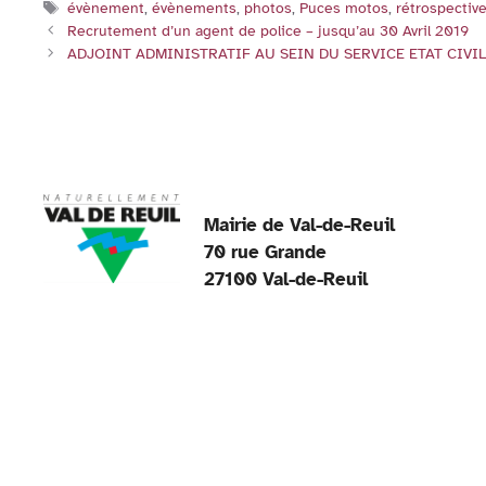
Étiquettes
évènement
,
évènements
,
photos
,
Puces motos
,
rétrospectiv
e
er
l
e
s
o
p
Recrutement d’un agent de police – jusqu’au 30 Avril 2019
b
dI
A
k
ADJOINT ADMINISTRATIF AU SEIN DU SERVICE ETAT CIVIL (H
o
n
p
o
p
k
Mairie de Val-de-Reuil
70 rue Grande
27100 Val-de-Reuil