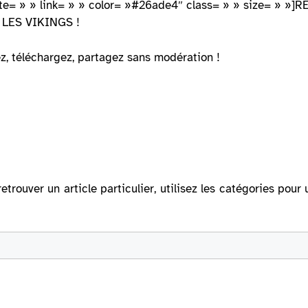
 » cite= » » link= » » color= »#26ade4″ class= » » size=
LES VIKINGS !
tez, téléchargez, partagez sans modération !
retrouver un article particulier, utilisez les catégories po