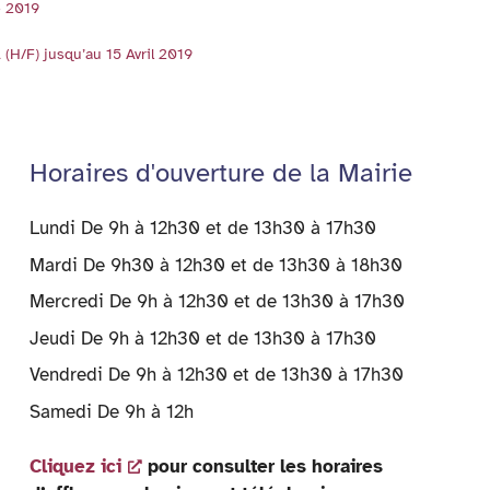
e 2019
n
ri
g
dl
g
e
er
y
/F) jusqu’au 15 Avril 2019
er
n
dl
y
Horaires d'ouverture de la Mairie
Lundi De 9h à 12h30 et de 13h30 à 17h30
Mardi De 9h30 à 12h30 et de 13h30 à 18h30
Mercredi De 9h à 12h30 et de 13h30 à 17h30
Jeudi De 9h à 12h30 et de 13h30 à 17h30
Vendredi De 9h à 12h30 et de 13h30 à 17h30
Samedi De 9h à 12h
Cliquez ici
pour consulter les horaires