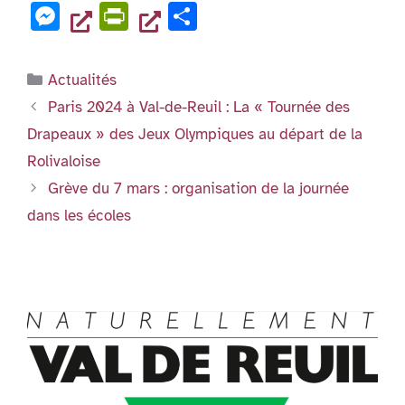
o
n
p
a
wi
m
n
h
g
e
er
M
Pr
P
o
p
c
tt
ai
k
at
er
n
es
in
ar
k
e
er
l
e
s
dl
se
tF
ta
Catégories
Actualités
b
dI
A
y
n
ri
g
Paris 2024 à Val-de-Reuil : La « Tournée des
o
n
p
g
e
er
Drapeaux » des Jeux Olympiques au départ de la
o
p
er
n
Rolivaloise
k
dl
Grève du 7 mars : organisation de la journée
y
dans les écoles