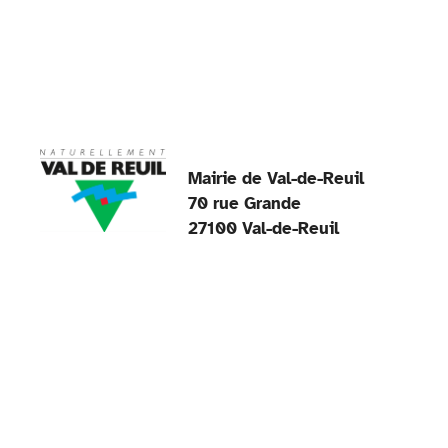
k
Mairie de Val-de-Reuil
70 rue Grande
27100 Val-de-Reuil