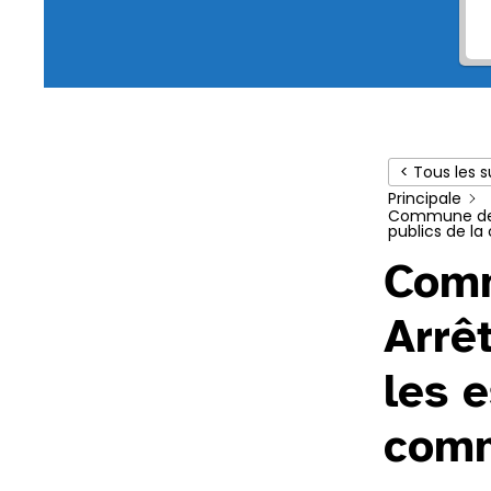
< Tous les s
Principale
Commune de V
publics de l
Comm
Arrê
les 
comm