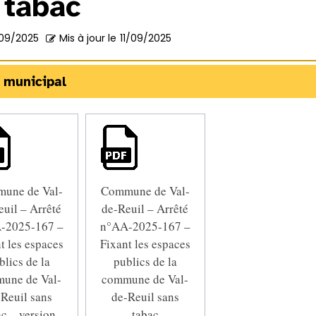
 tabac
/09/2025
Mis à jour le
11/09/2025
 municipal
une de Val-
Commune de Val-
euil – Arrêté
de-Reuil – Arrêté
-2025-167 –
n°AA-2025-167 –
t les espaces
Fixant les espaces
blics de la
publics de la
une de Val-
commune de Val-
-Reuil sans
de-Reuil sans
ac – version
tabac