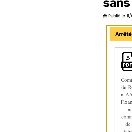
sans
Publié le
11
Arrêté
Comm
de-R
n°AA
Fixan
pu
comm
de
tab