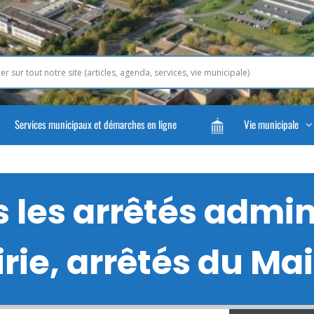
Services municipaux et démarches en ligne
Vie municipale
les arrêtés admini
rie, arrêtés du Mair