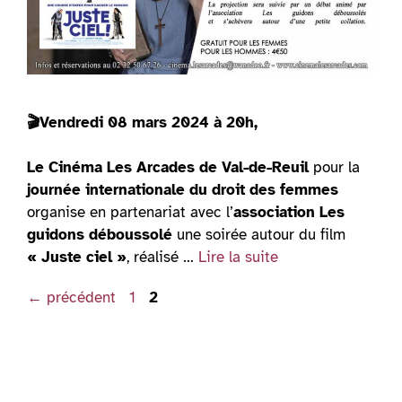
🎬Vendredi 08 mars 2024 à 20h,
Le Cinéma Les Arcades de Val-de-Reuil
pour la
journée internationale du droit des femmes
organise en partenariat avec l’
association Les
guidons déboussolé
une soirée autour du film
« Juste ciel »
, réalisé …
Lire la suite
Page
Page
←
précédent
1
2