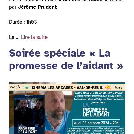
par
Jérôme Prudent
.
Durée : 1h03
La …
Lire la suite
Soirée spéciale « La
promesse de l’aidant »