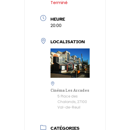
Terminé
y
HEURE
20:00
LOCALISATION
Cinéma Les Arcades
5 Place des
Chalands, 27100
Val-de-Reuil
CATÉGORIES