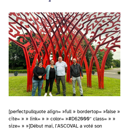
[perfectpullquote align= »full » bordertop= »false »
cite= » » link= » » color= »#D62000″ class= » »
size= » »]Début mai, l’ASCOVAL a voté son