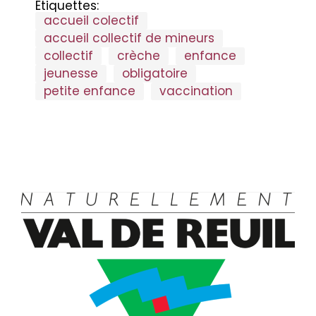
at
se
tF
ta
Étiquettes:
b
dI
accueil colectif
s
n
ri
g
accueil collectif de mineurs
o
n
A
g
e
er
collectif
crèche
enfance
o
p
er
n
jeunesse
obligatoire
k
p
dl
petite enfance
vaccination
y