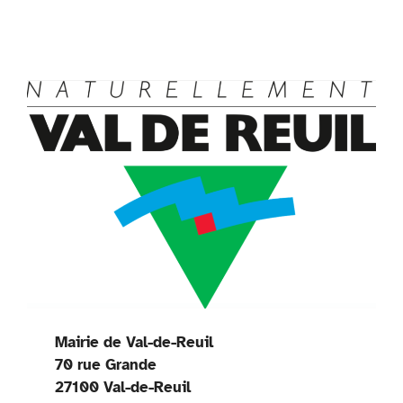
k
p
dl
y
Mairie de Val-de-Reuil
70 rue Grande
27100 Val-de-Reuil