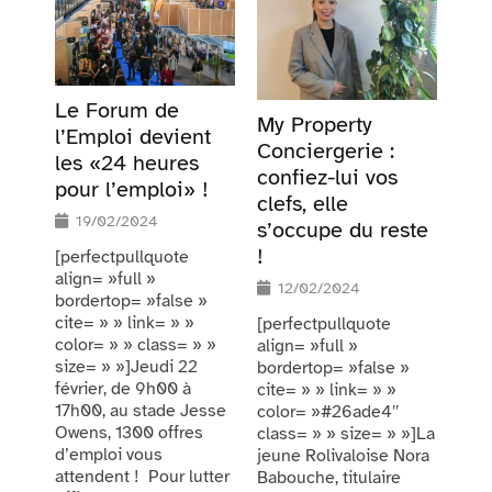
Le Forum de
My Property
l’Emploi devient
Conciergerie :
les «24 heures
confiez-lui vos
pour l’emploi» !
clefs, elle
19/02/2024
s’occupe du reste
!
[perfectpullquote
align= »full »
12/02/2024
bordertop= »false »
cite= » » link= » »
[perfectpullquote
color= » » class= » »
align= »full »
size= » »]Jeudi 22
bordertop= »false »
février, de 9h00 à
cite= » » link= » »
17h00, au stade Jesse
color= »#26ade4″
Owens, 1300 offres
class= » » size= » »]La
d’emploi vous
jeune Rolivaloise Nora
attendent ! Pour lutter
Babouche, titulaire