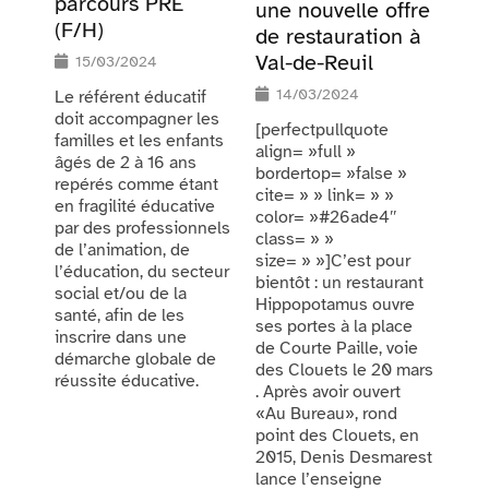
parcours PRE
une nouvelle offre
(F/H)
de restauration à
Val-de-Reuil
15/03/2024
14/03/2024
Le référent éducatif
doit accompagner les
[perfectpullquote
familles et les enfants
align= »full »
âgés de 2 à 16 ans
bordertop= »false »
repérés comme étant
cite= » » link= » »
en fragilité éducative
color= »#26ade4″
par des professionnels
class= » »
de l’animation, de
size= » »]C’est pour
l’éducation, du secteur
bientôt : un restaurant
social et/ou de la
Hippopotamus ouvre
santé, afin de les
ses portes à la place
inscrire dans une
de Courte Paille, voie
démarche globale de
des Clouets le 20 mars
réussite éducative.
. Après avoir ouvert
«Au Bureau», rond
point des Clouets, en
2015, Denis Desmarest
lance l’enseigne