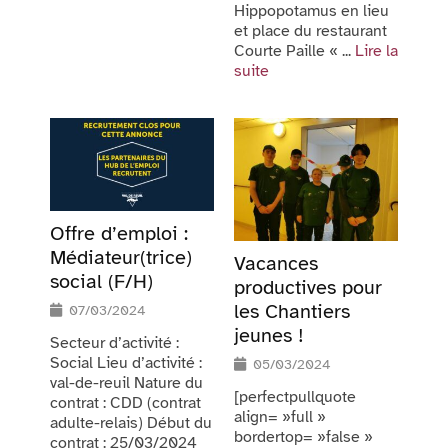
Hippopotamus en lieu
et place du restaurant
Courte Paille « ...
Lire la
suite
Offre d’emploi :
Médiateur(trice)
Vacances
social (F/H)
productives pour
les Chantiers
07/03/2024
jeunes !
Secteur d’activité :
Social Lieu d’activité :
05/03/2024
val-de-reuil Nature du
[perfectpullquote
contrat : CDD (contrat
align= »full »
adulte-relais) Début du
bordertop= »false »
contrat : 25/03/2024