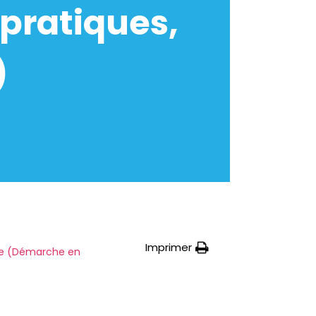
pratiques,
)
Imprimer
vote (Démarche en