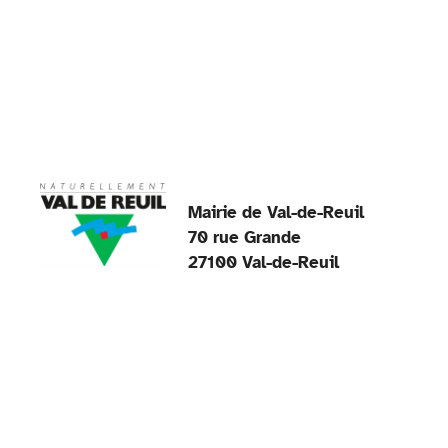
o
k
Mairie de Val-de-Reuil
70 rue Grande
27100 Val-de-Reuil