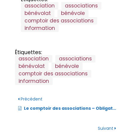
b
dI
association
associations
s
n
ri
g
bénévolat
bénévole
o
n
A
g
e
er
comptoir des associations
o
p
er
n
information
k
p
dl
y
Étiquettes:
association
associations
bénévolat
bénévole
comptoir des associations
information
Précédent
Le comptoir des associations – Obligation de déclaration des dons reçus par les associations
Suivant