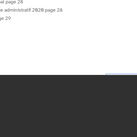
pal page 28
pte administratif 2020 page 28
age 29