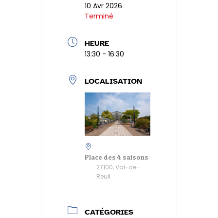
10 Avr 2026
dl
Terminé
y
HEURE
13:30 - 16:30
LOCALISATION
Place des 4 saisons
27100, Val-de-
Reuil
CATÉGORIES