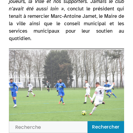
joueurs, la Ville et nos supporters. Jamais le club
n’avait été aussi loin »
, conclut le président qui
tenait à remercier Marc-Antoine Jamet, le Maire de
la ville ainsi que le conseil municipal et les
services municipaux pour leur soutien au
quotidien.
Vos actualités
rolivaloises
Mode d’emploi
: Utilisez la barre de recherche
pour retrouver un article particulier, utilisez les
catégories pour une thématique, cliquez sur les
numéros de page pour remonter dans le temps.
Rechercher