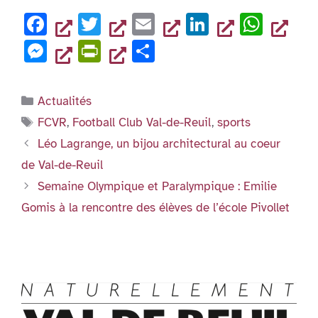
se
tF
ta
b
dI
A
F
T
E
Li
W
n
ri
g
o
n
p
a
wi
m
n
h
g
e
er
M
Pr
P
o
p
c
tt
ai
k
at
er
n
es
in
ar
k
e
er
l
e
s
dl
se
tF
ta
Catégories
Actualités
b
dI
A
y
n
ri
g
Étiquettes
FCVR
,
Football Club Val-de-Reuil
,
sports
o
n
p
g
e
er
Léo Lagrange, un bijou architectural au coeur
o
p
er
n
de Val-de-Reuil
k
dl
Semaine Olympique et Paralympique : Emilie
y
Gomis à la rencontre des élèves de l’école Pivollet