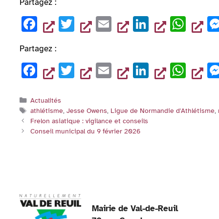
Partagez :
F
T
E
Li
W
a
wi
m
n
h
Partagez :
c
tt
ai
k
at
F
T
E
Li
W
e
er
l
e
s
a
wi
m
n
h
b
dI
A
c
tt
ai
k
at
o
n
p
Catégories
Actualités
Étiquettes
athlétisme
,
Jesse Owens
,
Ligue de Normandie d'Athlétisme
,
e
er
l
e
s
o
p
Frelon asiatique : vigilance et conseils
b
dI
A
k
Conseil municipal du 9 février 2026
o
n
p
o
p
k
Mairie de Val-de-Reuil