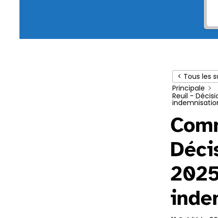
< Tous les s
Principale
Reuil - Déci
indemnisatio
Comm
Déci
2025
inde