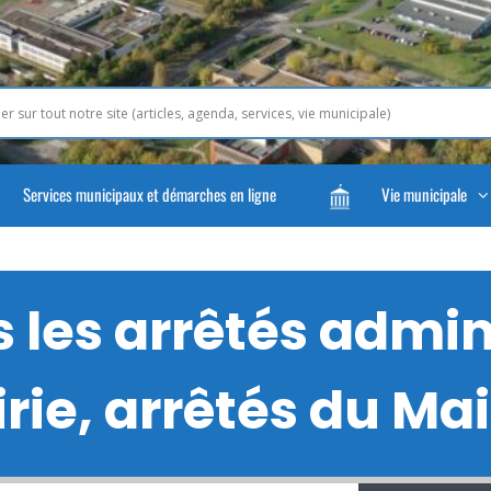
Services municipaux et démarches en ligne
Vie municipale
les arrêtés admini
rie, arrêtés du Mair