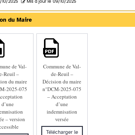
/10/2025
Mis à jour le
09/10/2025
ion du Maire
une de Val-
Commune de Val-
e-Reuil –
de-Reuil –
ion du maire
Décision du maire
M-2025-075
n°DCM-2025-075
cceptation
– Acceptation
d’une
d’une
emnisation
indemnisation
ée – version
versée
ccessible
Télécharger le