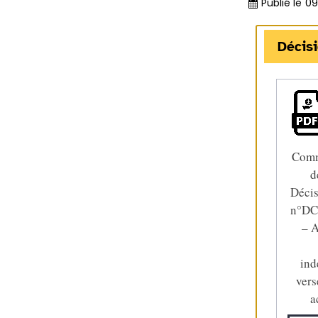
Publié le
09
Décis
Comm
d
Décis
n°DC
– A
ind
vers
a