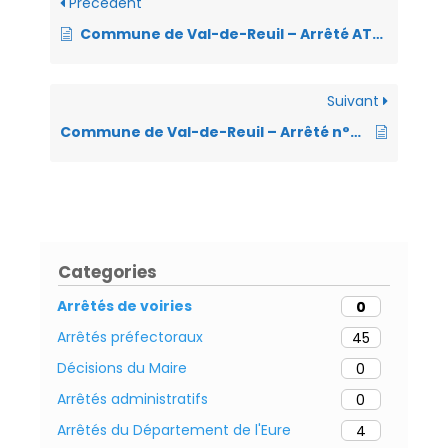
b
dI
s
n
ri
g
Précédent
o
n
A
g
e
er
Commune de Val-de-Reuil – Arrêté AT2026-161 – Arrêté portant règlementation de la circulation et du stationnement – chaussée de Ritterhude – Manifestation culturelle – 27.05.26 Parc des Sports
o
p
er
n
k
p
dl
Suivant
y
Commune de Val-de-Reuil – Arrêté n°AT-2026-158 AOT ville fleurie – place des quatre saisons- le 23.05.26
Categories
Arrêtés de voiries
0
Arrêtés préfectoraux
45
Décisions du Maire
0
Arrêtés administratifs
0
Arrêtés du Département de l'Eure
4