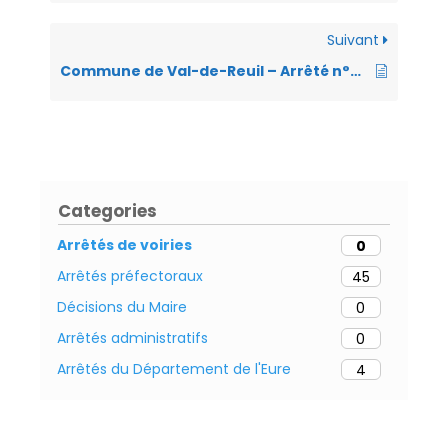
o
p
er
n
k
p
dl
Suivant
y
Commune de Val-de-Reuil – Arrêté n°AT-2026-078 – Permission de voirie – Chaussée de Léry du 6 avril au 5 mai 2026
Categories
Arrêtés de voiries
0
Arrêtés préfectoraux
45
Décisions du Maire
0
Arrêtés administratifs
0
Arrêtés du Département de l'Eure
4