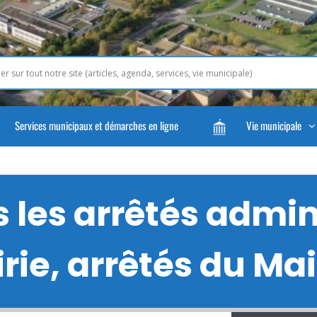
Services municipaux et démarches en ligne
Vie municipale
les arrêtés admini
rie, arrêtés du Mair