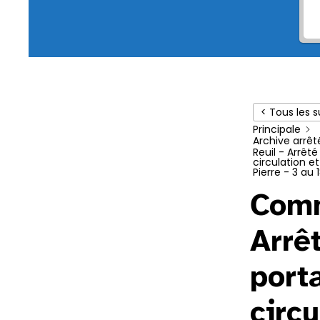
< Tous les s
Principale
Archive arrêt
Reuil - Arrêt
circulation 
Pierre - 3 au
Comm
Arrê
port
circu