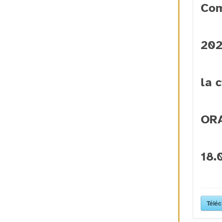
Com
202
la 
ORA
18.
Téléc