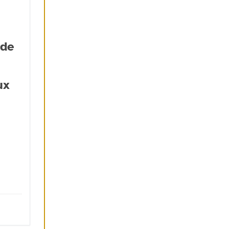
 de
ux