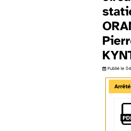
stat
ORAN
Pier
KYN
Publié le
04
Arrêté