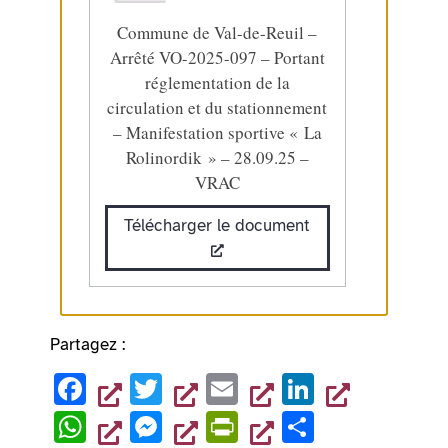
Commune de Val-de-Reuil –
Arrêté VO-2025-097 – Portant
réglementation de la
circulation et du stationnement
– Manifestation sportive « La
Rolinordik » – 28.09.25 –
VRAC
Télécharger le document
Partagez :
F
T
E
Li
a
wi
m
n
W
M
Pr
P