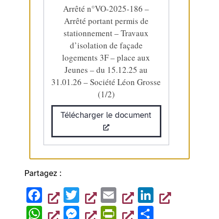
Arrêté n°VO-2025-186 –
Arrêté portant permis de
stationnement – Travaux
d’isolation de façade
logements 3F – place aux
Jeunes – du 15.12.25 au
31.01.26 – Société Léon Grosse
(1/2)
Télécharger le document
Partagez :
F
T
E
Li
a
wi
m
n
W
M
Pr
P