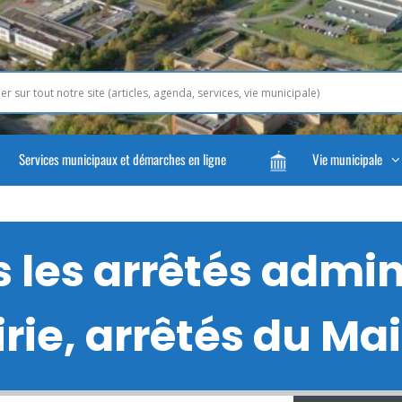
Services municipaux et démarches en ligne
Vie municipale
les arrêtés admini
rie, arrêtés du Mair