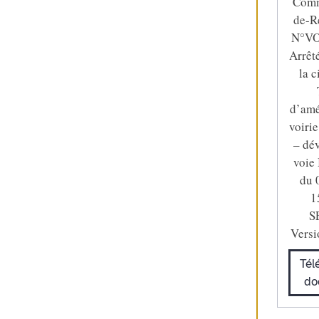
Comm
de-R
N°VO
Arrêt
la c
d’ame
voiri
– dé
voie 
du 
1
S
Versi
Tél
do