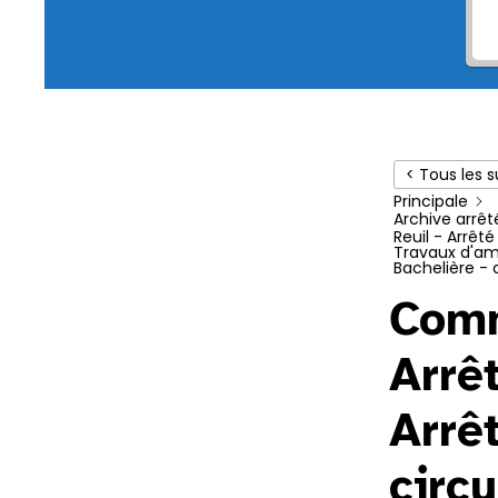
< Tous les s
Principale
Archive arrêt
Reuil - Arrêté
Travaux d'ame
Bachelière - d
Comm
Arrê
Arrê
circu