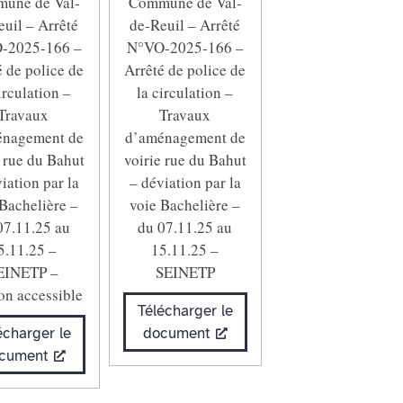
une de Val-
Commune de Val-
euil – Arrêté
de-Reuil – Arrêté
-2025-166 –
N°VO-2025-166 –
é de police de
Arrêté de police de
irculation –
la circulation –
Travaux
Travaux
́nagement de
d’aménagement de
e rue du Bahut
voirie rue du Bahut
viation par la
– déviation par la
Bachelière –
voie Bachelière –
07.11.25 au
du 07.11.25 au
5.11.25 –
15.11.25 –
EINETP –
SEINETP
on accessible
Télécharger le
écharger le
document
cument