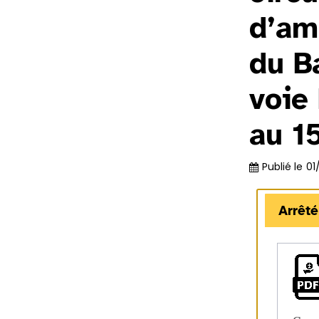
d’am
du Ba
voie 
au 1
Publié le
01
Arrêté