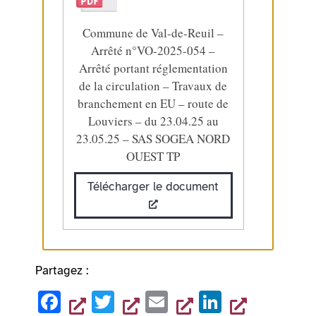
Commune de Val-de-Reuil –
Arrêté n°VO-2025-054 –
Arrêté portant réglementation
de la circulation – Travaux de
branchement en EU – route de
Louviers – du 23.04.25 au
23.05.25 – SAS SOGEA NORD
OUEST TP
Télécharger le document
Partagez :
F
T
E
Li