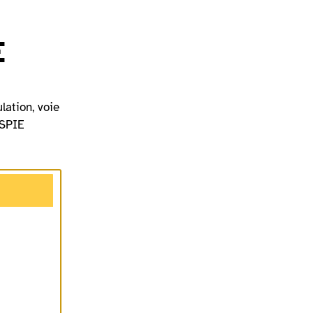
E
lation, voie
 SPIE