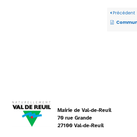
c
Précédent
e
Commune de Val-de-Reuil – Arrêté n°VO-2025
b
o
o
k
Mairie de Val-de-Reuil
70 rue Grande
27100 Val-de-Reuil