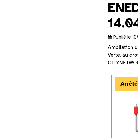
ENED
14.0
Publié le
10
Ampliation d
Verte, au dro
CITYNETWORK
Arrêté