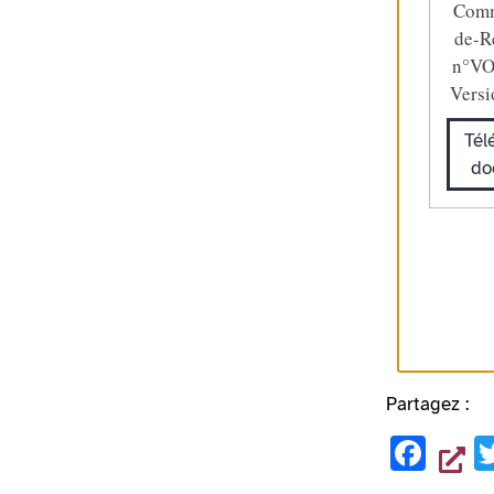
Comm
de-R
n°VO
Versi
Tél
do
Partagez :
F
a