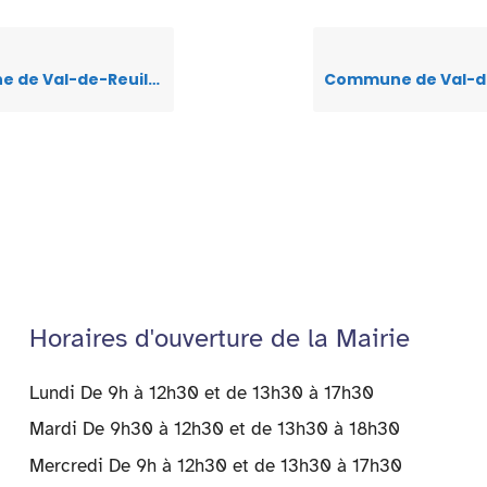
tt
ai
k
at
se
tF
er
l
e
s
n
ri
-042 – travaux de raccordement en eaux usées chaussée des berges du 24 au 31 mars 2025
dI
A
g
e
n
p
er
n
p
dl
y
Horaires d'ouverture de la Mairie
Lundi De 9h à 12h30 et de 13h30 à 17h30
Mardi De 9h30 à 12h30 et de 13h30 à 18h30
Mercredi De 9h à 12h30 et de 13h30 à 17h30