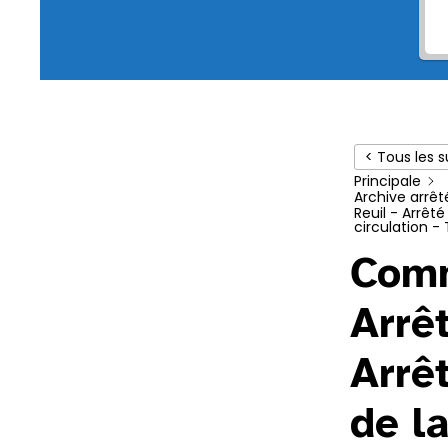
< Tous les s
Principale
Archive arrêt
Reuil - Arrêt
circulation -
Comm
Arrê
Arrê
de la