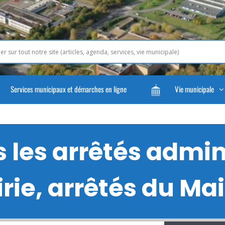
Services municipaux et démarches en ligne
Vie municipale
les arrêtés admini
rie, arrêtés du Mair