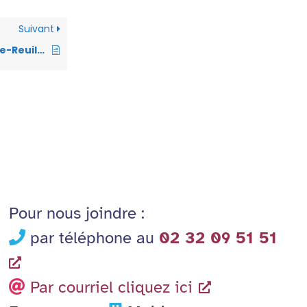
ta
Suivant
g
Commune de Val-de-Reuil – Arrêté n°VO-2025-051 – Arrêté portant permis de stationnement – Travaux de maintenance d’antenne mobile – voie des Coutures – Le 18.04.25 – LOCNACELLE IDF
er
Pour nous joindre :
par téléphone au
02 32 09 51 51
Par courriel cliquez ici