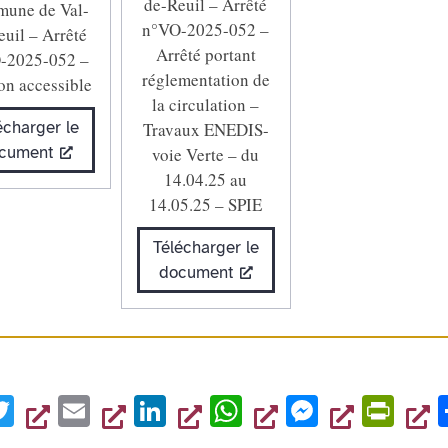
de-Reuil – Arrêté
une de Val-
n°VO-2025-052 –
euil – Arrêté
Arrêté portant
-2025-052 –
réglementation de
on accessible
la circulation –
écharger le
Travaux ENEDIS-
cument
voie Verte – du
14.04.25 au
14.05.25 – SPIE
Télécharger le
document
T
E
Li
W
M
Pr
wi
m
n
h
es
in