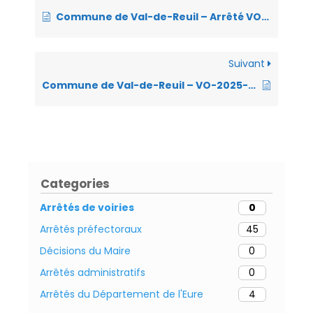
o
n
A
g
e
er
Commune de Val-de-Reuil – Arrêté VO-2025-035 – Portant réglementation de la circulation et du stationnement – Manifestation sportive « Le Bortis Trail » – 15.06.25 – VRAC
o
p
er
n
k
p
dl
Suivant
y
Commune de Val-de-Reuil – VO-2025-030 – Arrêté portant permis de stationnement – Travaux de mise en oeuvre de bardage – avenue des Métiers – Les 10 et 11.03.25 – Société ECIB
Categories
Arrêtés de voiries
0
Arrêtés préfectoraux
45
Décisions du Maire
0
Arrêtés administratifs
0
Arrêtés du Département de l'Eure
4