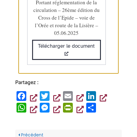
Portant réglementation de la
circulation – 26ème édition du
Cross de l’Epide – voie de
l’Orée et route de la Lisière –
05.06.2025
Télécharger le document
Partagez :
F
T
E
Li
a
wi
m
n
W
M
Pr
P
c
tt
ai
k
h
es
in
ar
e
er
l
e
at
se
tF
ta
b
dI
s
n
ri
g
Précédent