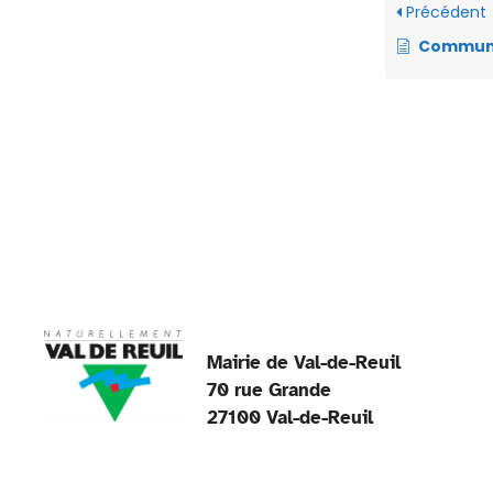
Précédent
e
Commune de Val-de-Reuil – Arrêté n°VO-2024-077 – Arrêté portant réglementatio
b
o
o
k
Mairie de Val-de-Reuil
70 rue Grande
27100 Val-de-Reuil