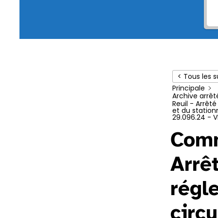
< Tous les s
Principale
Archive arrêt
Reuil - Arrêt
et du station
29.096.24 - 
Comm
Arrê
régl
circu