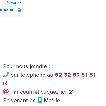
Suivant
g
Commune de Val-de-Reuil – Arrêté n°VO-2024-078 – Portant règlementation de la circulation et du stationnement – Travaux de terrassement – voie de l’Orée – du 23 au 26.07.24 – EXELIUM OUEST
er
Pour nous joindre :
par téléphone au
02 32 09 51 51
Par courriel cliquez ici
En venant en
Mairie