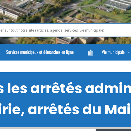
Services municipaux et démarches en ligne
Vie municipale
les arrêtés admini
rie, arrêtés du Mair