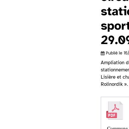
stat
spor
29.0
Publié le
16
Ampliation d
stationnemen
Lisière et ch
Rolinordik ».
Commune d