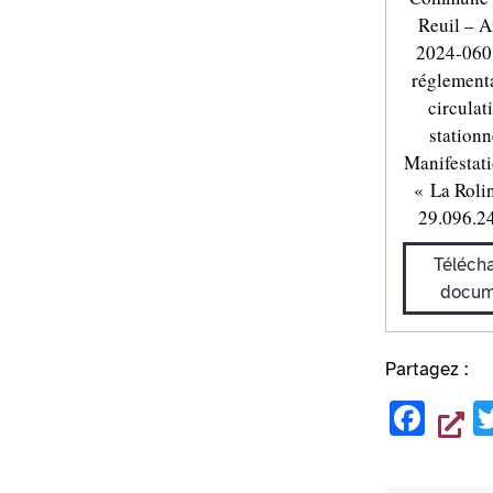
Reuil – A
2024-060 
réglementa
circulat
station
Manifestati
« La Roli
29.096.2
Télécha
docum
Partagez :
F
a
c