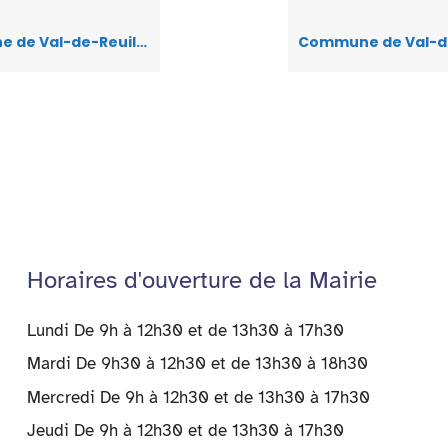
er
l
e
s
n
ri
n temporaire de la circulation et du stationnement sur le territoire de la commune – du 14 au 15.09.24 – Triathlon des Deux Amants – Team Val’Eure Triathlon
dI
A
g
e
n
p
er
n
p
dl
y
Horaires d'ouverture de la Mairie
Lundi De 9h à 12h30 et de 13h30 à 17h30
Mardi De 9h30 à 12h30 et de 13h30 à 18h30
Mercredi De 9h à 12h30 et de 13h30 à 17h30
Jeudi De 9h à 12h30 et de 13h30 à 17h30