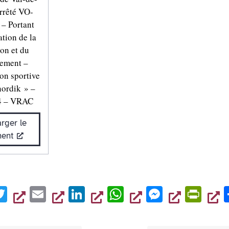
rrêté VO-
– Portant
tion de la
ion et du
nement –
on sportive
nordik » –
4 – VRAC
rger le
ent
T
E
Li
W
M
Pr
wi
m
n
h
es
in
tt
ai
k
at
se
tF