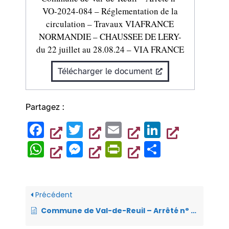
VO-2024-084 – Réglementation de la
circulation – Travaux VIAFRANCE
NORMANDIE – CHAUSSEE DE LERY-
du 22 juillet au 28.08.24 – VIA FRANCE
Télécharger le document
Partagez :
F
T
E
Li
a
wi
m
n
W
M
Pr
P
c
tt
ai
k
h
es
in
ar
e
er
l
e
at
se
tF
ta
b
dI
s
n
ri
g
Précédent
o
n
A
g
e
er
Commune de Val-de-Reuil – Arrêté n° VO-2024-083 – Portant sur la règlementation de la circulation et du stationnement – Travaux de réfection de la voirie – chaussée du Parc – du 12 au 28 août 2024 – SADE
o