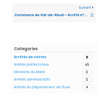
p
er
n
k
p
dl
Suivant
y
Commune de Val-de-Reuil – Arrêté n°VO-2024-061 – Portant règlementation de la circulation et du stationnement – Travaux sur le réseau d’eau usées – chaussée du Parc – du 15 septembre au 06 octobre 2024 – SADE
Categories
Arrêtés de voiries
0
Arrêtés préfectoraux
45
Décisions du Maire
0
Arrêtés administratifs
0
Arrêtés du Département de l'Eure
4