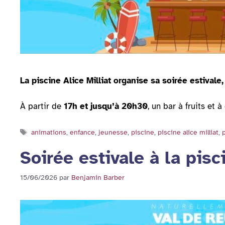
La piscine Alice Milliat organise sa soirée estivale
À partir de
17h et jusqu’à 20h30
, un bar à fruits et 
Étiquettes
animations
,
enfance
,
jeunesse
,
piscine
,
piscine alice milliat
,
Soirée estivale à la pisci
15/06/2026
par
Benjamin Barber