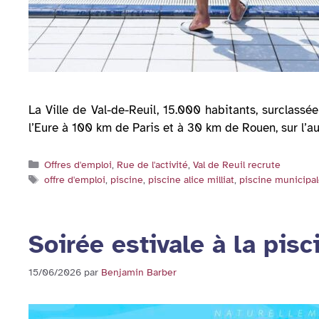
La Ville de Val-de-Reuil, 15.000 habitants, surclass
l’Eure à 100 km de Paris et à 30 km de Rouen, sur l’a
Catégories
Offres d'emploi
,
Rue de l'activité
,
Val de Reuil recrute
Étiquettes
offre d'emploi
,
piscine
,
piscine alice milliat
,
piscine municipa
Soirée estivale à la pisci
15/06/2026
par
Benjamin Barber