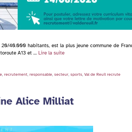
ée 20/40.000 habitants, est la plus jeune commune de France
utoroute A13 et …
Lire la suite
le
,
recrutement
,
responsable
,
secteur
,
sports
,
Val de Reuil recrute
ne Alice Milliat