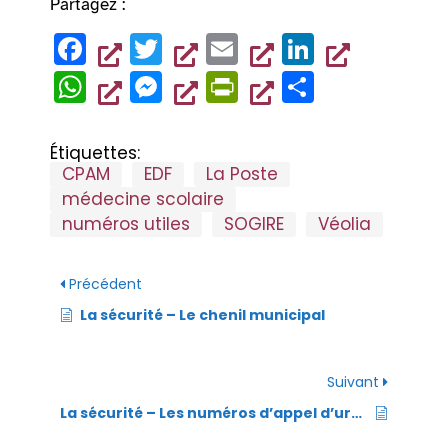
Partagez :
F
T
E
Li
a
wi
m
n
W
M
Pr
P
c
tt
ai
k
h
es
in
ar
e
er
l
e
at
se
tF
ta
Étiquettes:
b
dI
CPAM
EDF
La Poste
s
n
ri
g
médecine scolaire
o
n
A
g
e
er
numéros utiles
SOGIRE
Véolia
o
p
er
n
k
p
dl
Précédent
y
La sécurité – Le chenil municipal
Suivant
La sécurité – Les numéros d’appel d’urgence à connaître