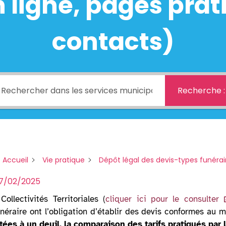
ligne, pages prati
contacts)
Recherche :
 Accueil
Vie pratique
Dépôt légal des devis-types funérai
17/02/2025
llectivités Territoriales (
cliquer ici pour le consulter
funéraire ont l’obligation d’établir des devis conformes au m
ntées à un deuil, la comparaison des tarifs pratiqués par