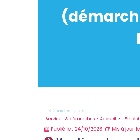
(démarche
< Tous les sujets
Services & démarches - Accueil
Emploi
Publié le :
24/10/2023
Mis à jour le