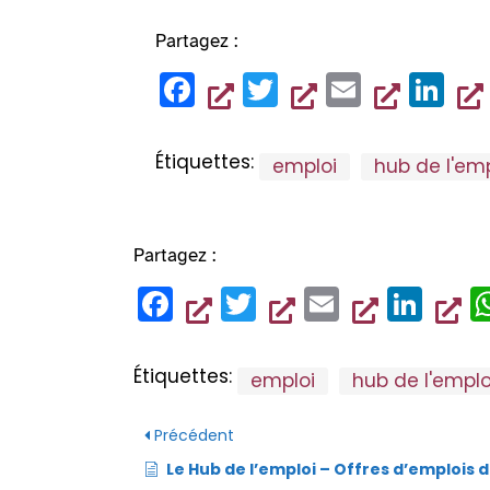
Partagez :
F
T
E
Li
a
wi
m
n
c
tt
ai
k
Étiquettes:
emploi
hub de l'emp
e
er
l
e
b
dI
o
n
Partagez :
o
F
T
E
Li
k
a
wi
m
n
c
tt
ai
k
Étiquettes:
emploi
hub de l'emplo
e
er
l
e
b
dI
Précédent
o
n
Le Hub de l’emploi – Offres d’emplois de no