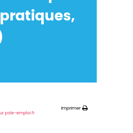
pratiques,
)
Imprimer
ur pole-emploi.fr