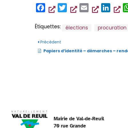
o
F
T
E
Li
k
a
wi
m
n
c
tt
ai
k
Étiquettes:
élections
procuration
e
er
l
e
b
dI
Précédent
o
n
Papiers d’identité – démarches – rendez-
o
k
Mairie de Val-de-Reuil
70 rue Grande