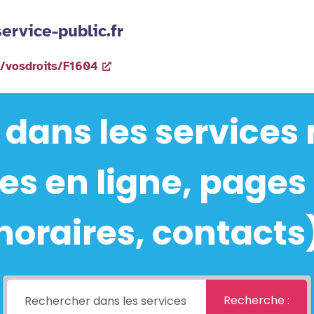
ervice-public.fr
rs/vosdroits/F1604
 dans les services
s en ligne, pages 
horaires, contacts
Recherche :