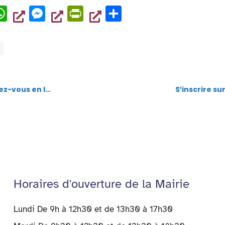
p
dl
W
M
Pr
P
y
h
es
in
ar
at
se
tF
ta
s
n
ri
g
A
g
e
er
p
er
n
vous en ligne
S’inscrire sur
p
dl
y
Horaires d'ouverture de la Mairie
Lundi De 9h à 12h30 et de 13h30 à 17h30