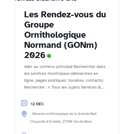
Les Rendez-vous du
Groupe
Ornithologique
Normand (GONm)
2026
Aller au contenu principal Rechercher dans
les services municipaux (démarches en
ligne, pages pratiques, horaires, contacts)
Recherche : < Tous les sujets Services &
démarches - Accueil Comptoir des
associations Le comptoir des associations
12 DÉC
- l'agenda de la vie associative rolivaloise
Réserve ornithologique de la Grande Noé
Imprimer Publié le :24/10/2023 Mis à jour
le :06/11/2023 Le Groupe Ornithologique
Chaussée d'Andelle, 27100 Val-de-Reuil
Normand (GONm) ...
Lire la suite