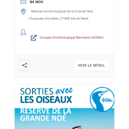
04 NOV
- l'agenda de la vie associative rolivaloise
Réserve ornithologique de la Grande Noé
Imprimer Publié le :24/10/2023 Mis à jour
le :06/11/2023 Le Groupe Ornithologique
Chaussée d'Andelle, 27100 Val-de-Reuil
Normand (GONm) ...
Lire la suite
Groupe Ornithologique Normand (GONm)
VOIR LE DÉTAIL