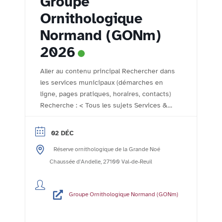
Groupe
Ornithologique
Normand (GONm)
2026
Aller au contenu principal Rechercher dans
les services municipaux (démarches en
ligne, pages pratiques, horaires, contacts)
Recherche : < Tous les sujets Services &
démarches - Accueil Comptoir des
associations Le comptoir des associations
02 DÉC
- l'agenda de la vie associative rolivaloise
Réserve ornithologique de la Grande Noé
Imprimer Publié le :24/10/2023 Mis à jour
le :06/11/2023 Le Groupe Ornithologique
Chaussée d'Andelle, 27100 Val-de-Reuil
Normand (GONm) ...
Lire la suite
Groupe Ornithologique Normand (GONm)