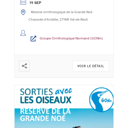
19 SEP
- l'agenda de la vie associative rolivaloise
Réserve ornithologique de la Grande Noé
Imprimer Publié le :24/10/2023 Mis à jour
le :06/11/2023 Le Groupe Ornithologique
Chaussée d'Andelle, 27100 Val-de-Reuil
Normand (GONm) ...
Lire la suite
Groupe Ornithologique Normand (GONm)
VOIR LE DÉTAIL