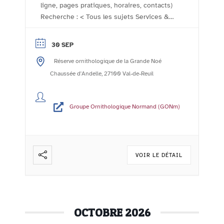
ligne, pages pratiques, horaires, contacts)
Recherche : < Tous les sujets Services &
démarches - Accueil Comptoir des
associations Le comptoir des associations
30 SEP
- l'agenda de la vie associative rolivaloise
Réserve ornithologique de la Grande Noé
Imprimer Publié le :24/10/2023 Mis à jour
le :06/11/2023 Le Groupe Ornithologique
Chaussée d'Andelle, 27100 Val-de-Reuil
Normand (GONm) ...
Lire la suite
Groupe Ornithologique Normand (GONm)
VOIR LE DÉTAIL
OCTOBRE 2026