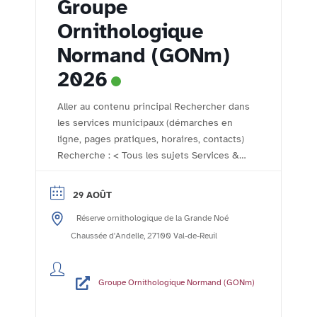
Groupe
Ornithologique
Normand (GONm)
2026
Aller au contenu principal Rechercher dans
les services municipaux (démarches en
ligne, pages pratiques, horaires, contacts)
Recherche : < Tous les sujets Services &
démarches - Accueil Comptoir des
associations Le comptoir des associations
29 AOÛT
- l'agenda de la vie associative rolivaloise
Réserve ornithologique de la Grande Noé
Imprimer Publié le :24/10/2023 Mis à jour
le :06/11/2023 Le Groupe Ornithologique
Chaussée d'Andelle, 27100 Val-de-Reuil
Normand (GONm) ...
Lire la suite
Groupe Ornithologique Normand (GONm)