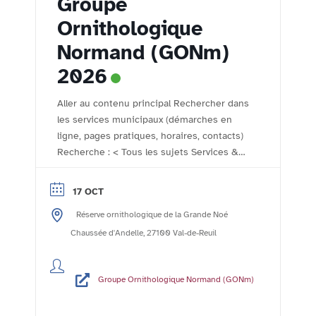
Groupe
Ornithologique
Normand (GONm)
2026
Aller au contenu principal Rechercher dans
les services municipaux (démarches en
ligne, pages pratiques, horaires, contacts)
Recherche : < Tous les sujets Services &
démarches - Accueil Comptoir des
associations Le comptoir des associations
17 OCT
- l'agenda de la vie associative rolivaloise
Réserve ornithologique de la Grande Noé
Imprimer Publié le :24/10/2023 Mis à jour
le :06/11/2023 Le Groupe Ornithologique
Chaussée d'Andelle, 27100 Val-de-Reuil
Normand (GONm) ...
Lire la suite
Groupe Ornithologique Normand (GONm)