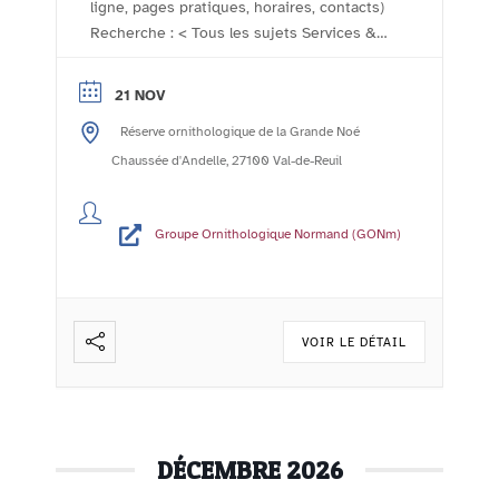
ligne, pages pratiques, horaires, contacts)
Recherche : < Tous les sujets Services &
démarches - Accueil Comptoir des
associations Le comptoir des associations
21 NOV
- l'agenda de la vie associative rolivaloise
Réserve ornithologique de la Grande Noé
Imprimer Publié le :24/10/2023 Mis à jour
le :06/11/2023 Le Groupe Ornithologique
Chaussée d'Andelle, 27100 Val-de-Reuil
Normand (GONm) ...
Lire la suite
Groupe Ornithologique Normand (GONm)
VOIR LE DÉTAIL
DÉCEMBRE 2026