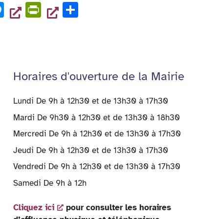
M
Pr
P
es
in
ar
se
tF
ta
n
ri
g
g
e
er
Horaires d'ouverture de la Mairie
er
n
dl
Lundi De 9h à 12h30 et de 13h30 à 17h30
y
Mardi De 9h30 à 12h30 et de 13h30 à 18h30
Mercredi De 9h à 12h30 et de 13h30 à 17h30
Jeudi De 9h à 12h30 et de 13h30 à 17h30
Vendredi De 9h à 12h30 et de 13h30 à 17h30
Samedi De 9h à 12h
Cliquez ici
pour consulter les horaires